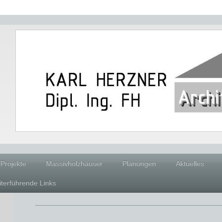
Projekte
Massivholzhäuser
Planungen
Aktuelles
iterführende Links